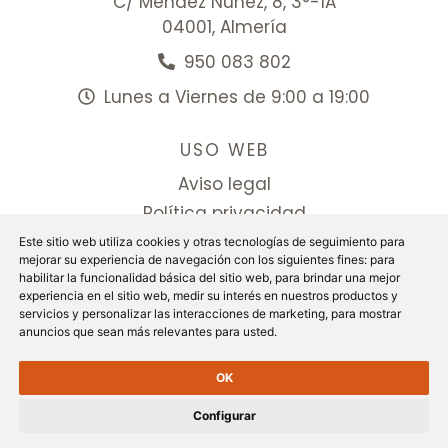
C/ Méndez Núñez, 8, 3°-1A
04001, Almería
950 083 802
Lunes a Viernes de 9:00 a 19:00
USO WEB
Aviso legal
Política privacidad
Politica cookies
Este sitio web utiliza cookies y otras tecnologías de seguimiento para
mejorar su experiencia de navegación con los siguientes fines:
para
Configurar cookies
habilitar la funcionalidad básica del sitio web
,
para brindar una mejor
experiencia en el sitio web
,
medir su interés en nuestros productos y
Facebook
servicios y personalizar las interacciones de marketing
,
para mostrar
anuncios que sean más relevantes para usted
.
OK
© Bufete Guerrero Acosta 2024 |
Diseñado por
Configurar
armstudio