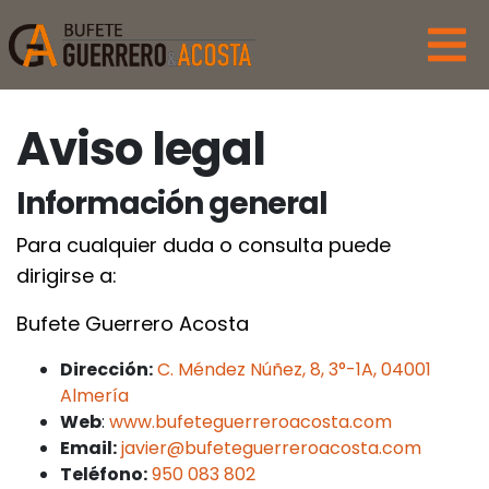
Aviso legal
Información general
Para cualquier duda o consulta puede
dirigirse a:
Bufete Guerrero Acosta
Dirección:
C. Méndez Núñez, 8, 3°-1A, 04001
Almería
Web
:
www.bufeteguerreroacosta.com
Email:
javier@bufeteguerreroacosta.com
Teléfono:
950 083 802