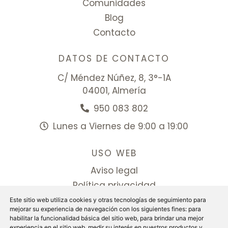
Comunidades
Blog
Contacto
DATOS DE CONTACTO
C/ Méndez Núñez, 8, 3°-1A
04001, Almería
950 083 802
Lunes a Viernes de 9:00 a 19:00
USO WEB
Aviso legal
Política privacidad
Politica cookies
Este sitio web utiliza cookies y otras tecnologías de seguimiento para
mejorar su experiencia de navegación con los siguientes fines:
para
Configurar cookies
habilitar la funcionalidad básica del sitio web
,
para brindar una mejor
experiencia en el sitio web
,
medir su interés en nuestros productos y