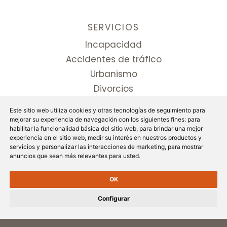
SERVICIOS
Incapacidad
Accidentes de tráfico
Urbanismo
Divorcios
Comunidades
Este sitio web utiliza cookies y otras tecnologías de seguimiento para
Blog
mejorar su experiencia de navegación con los siguientes fines:
para
habilitar la funcionalidad básica del sitio web
,
para brindar una mejor
Contacto
experiencia en el sitio web
,
medir su interés en nuestros productos y
servicios y personalizar las interacciones de marketing
,
para mostrar
anuncios que sean más relevantes para usted
.
DATOS DE CONTACTO
C/ Méndez Núñez, 8, 3°-1A
OK
04001, Almería
Configurar
950 083 802
Lunes a Viernes de 9:00 a 19:00