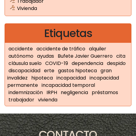
Trabajador
Vivienda
Etiquetas
accidente
accidente de tráfico
alquiler
autónomo
ayudas
Bufete Javier Guerrero
cita
cláusula suelo
COVID-19
dependencia
despido
discapacidad
erte
gastos hipoteca
gran
invalidez
hipoteca
incapacidad
incapacidad
permanente
incapacidad temporal
indemnización
IRPH
negligencia
préstamos
trabajador
vivienda
CONTACTO