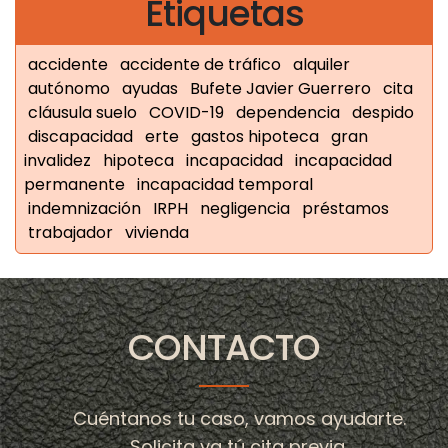
Etiquetas
accidente
accidente de tráfico
alquiler
autónomo
ayudas
Bufete Javier Guerrero
cita
cláusula suelo
COVID-19
dependencia
despido
discapacidad
erte
gastos hipoteca
gran
invalidez
hipoteca
incapacidad
incapacidad
permanente
incapacidad temporal
indemnización
IRPH
negligencia
préstamos
trabajador
vivienda
CONTACTO
Cuéntanos tu caso, vamos ayudarte.
Solicita ya tú cita previa.