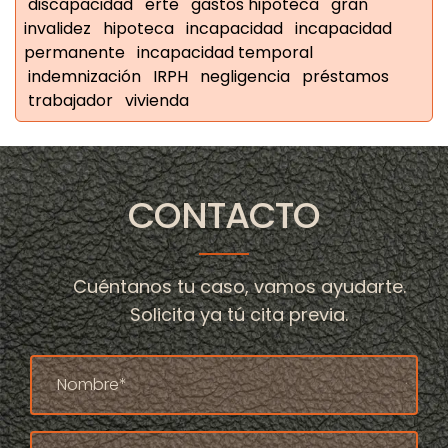
discapacidad
erte
gastos hipoteca
gran
invalidez
hipoteca
incapacidad
incapacidad
permanente
incapacidad temporal
indemnización
IRPH
negligencia
préstamos
trabajador
vivienda
CONTACTO
Cuéntanos tu caso, vamos ayudarte.
Solicita ya tú cita previa.