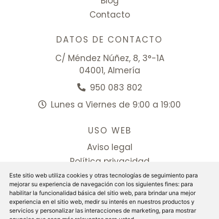
Blog
Contacto
DATOS DE CONTACTO
C/ Méndez Núñez, 8, 3°-1A
04001, Almería
950 083 802
Lunes a Viernes de 9:00 a 19:00
USO WEB
Aviso legal
Política privacidad
Politica cookies
Este sitio web utiliza cookies y otras tecnologías de seguimiento para
mejorar su experiencia de navegación con los siguientes fines:
para
Configurar cookies
habilitar la funcionalidad básica del sitio web
,
para brindar una mejor
experiencia en el sitio web
,
medir su interés en nuestros productos y
Facebook
servicios y personalizar las interacciones de marketing
,
para mostrar